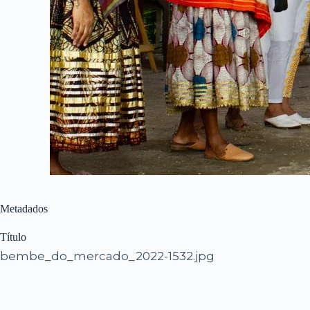
Metadados
Título
bembe_do_mercado_2022-1532.jpg