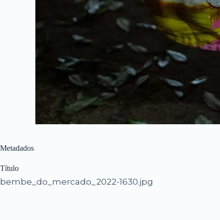
Metadados
Título
bembe_do_mercado_2022-1630.jpg