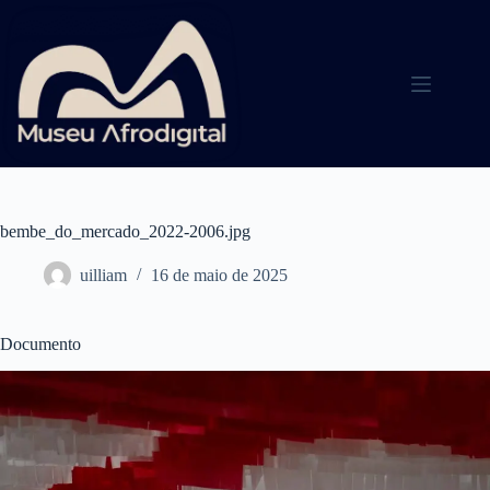
Pular
para
o
conteúdo
bembe_do_mercado_2022-2006.jpg
uilliam
16 de maio de 2025
Documento