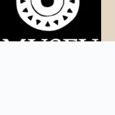
Copyright © 2025 Museu AfroDigital. Todos os direitos