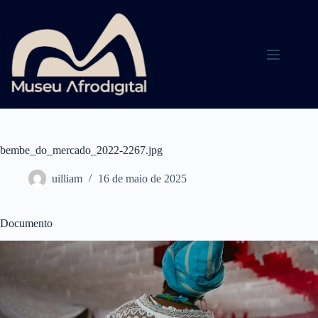
Pular
para
o
conteúdo
bembe_do_mercado_2022-2267.jpg
uilliam
16 de maio de 2025
Documento