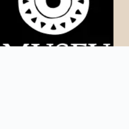
Copyright © 2025 Museu AfroDigital. Todos os direitos