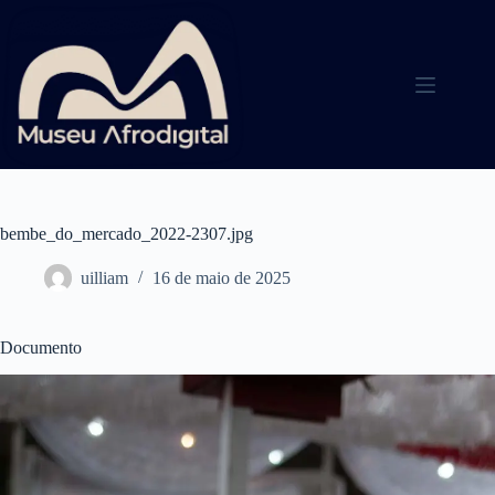
Pular
para
o
conteúdo
bembe_do_mercado_2022-2307.jpg
uilliam
16 de maio de 2025
Documento