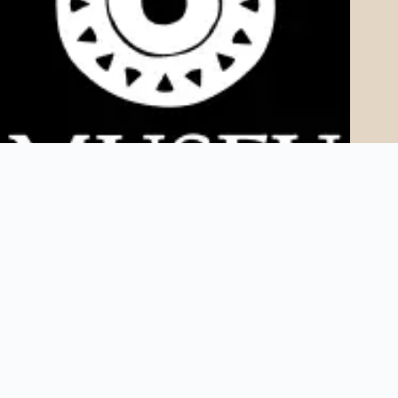
Copyright © 2025 Museu AfroDigital. Todos os direitos