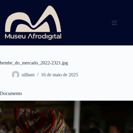
Pular
para
o
conteúdo
bembe_do_mercado_2022-2321.jpg
uilliam
16 de maio de 2025
Documento