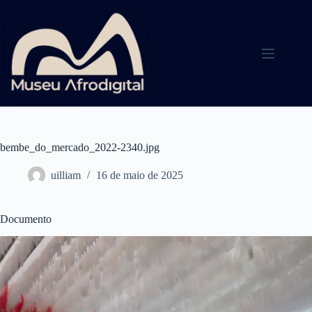
Pular
para
o
conteúdo
bembe_do_mercado_2022-2340.jpg
uilliam
16 de maio de 2025
Documento