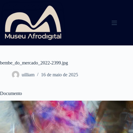
Pular
para
o
conteúdo
bembe_do_mercado_2022-2399.jpg
uilliam
16 de maio de 2025
Documento