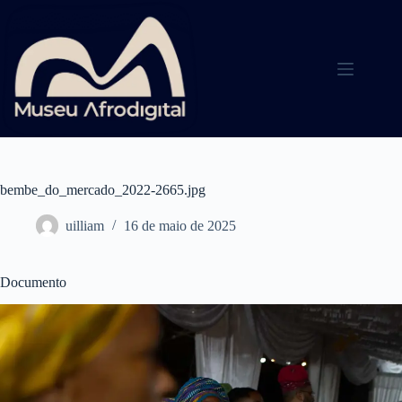
Pular
para
o
conteúdo
bembe_do_mercado_2022-2665.jpg
uilliam
16 de maio de 2025
Documento