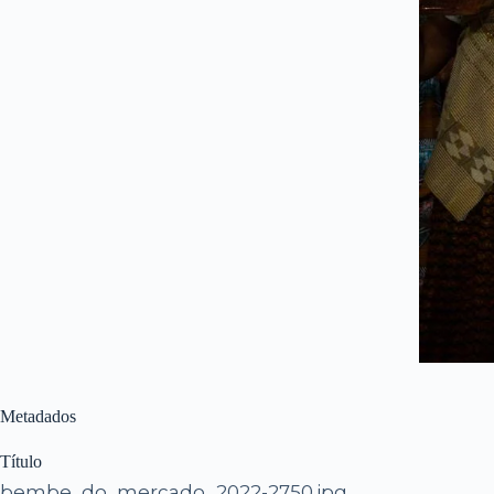
Metadados
Título
bembe_do_mercado_2022-2750.jpg