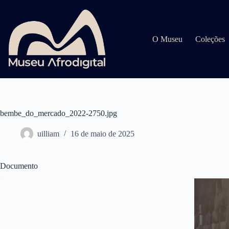
Pular
para
o
conteúdo
O Museu
Coleções
bembe_do_mercado_2022-2750.jpg
uilliam
16 de maio de 2025
Documento