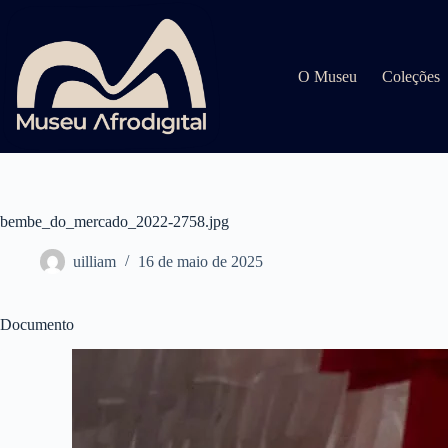
Pular
para
o
conteúdo
O Museu
Coleções
bembe_do_mercado_2022-2758.jpg
uilliam
16 de maio de 2025
Documento