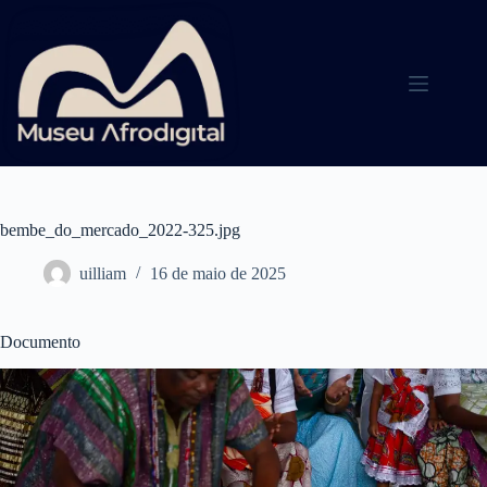
Pular
para
o
conteúdo
bembe_do_mercado_2022-325.jpg
uilliam
16 de maio de 2025
Documento