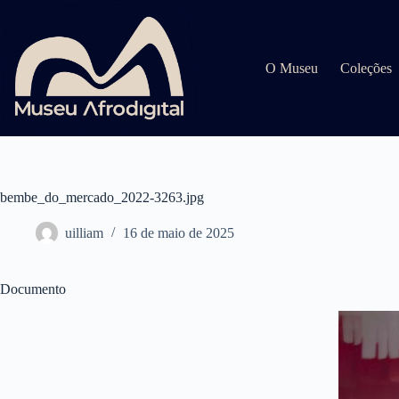
Pular
para
o
conteúdo
O Museu
Coleções
bembe_do_mercado_2022-3263.jpg
uilliam
16 de maio de 2025
Documento