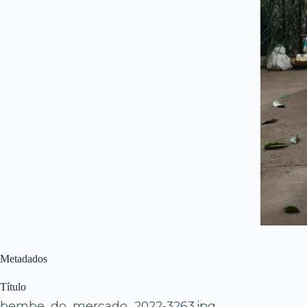
Metadados
Título
bembe_do_mercado_2022-3263.jpg