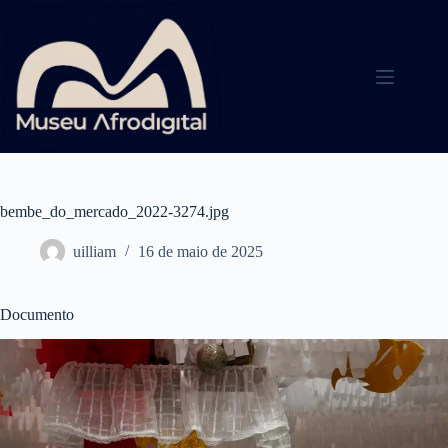
Pular
para
o
conteúdo
bembe_do_mercado_2022-3274.jpg
uilliam
16 de maio de 2025
Documento