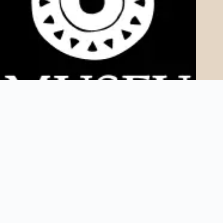
Copyright © 2025 Museu AfroDigital. Todos os direitos