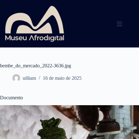
Pular
para
o
conteúdo
bembe_do_mercado_2022-3636.jpg
uilliam
16 de maio de 2025
Documento