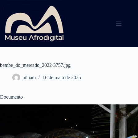
Pular
para
o
conteúdo
bembe_do_mercado_2022-3757.jpg
uilliam
16 de maio de 2025
Documento