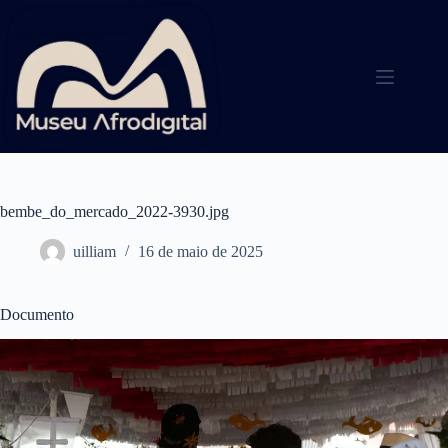
Pular
para
o
conteúdo
bembe_do_mercado_2022-3930.jpg
uilliam
16 de maio de 2025
Documento