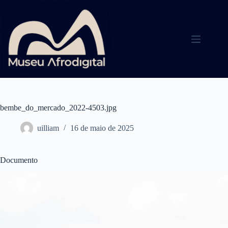
Pular
para
o
conteúdo
bembe_do_mercado_2022-4503.jpg
uilliam
16 de maio de 2025
Documento