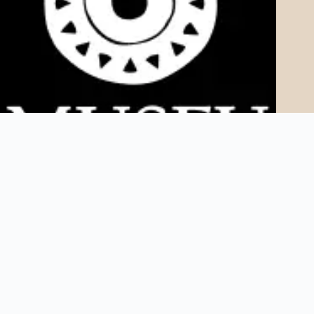
Copyright © 2025 Museu AfroDigital. Todos os direitos