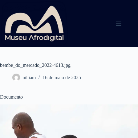
Pular
para
o
conteúdo
bembe_do_mercado_2022-4613.jpg
uilliam
16 de maio de 2025
Documento