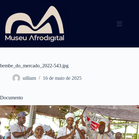
Pular
para
o
conteúdo
bembe_do_mercado_2022-543.jpg
uilliam
16 de maio de 2025
Documento