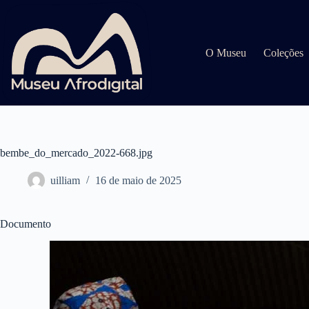
Pular
para
o
conteúdo
O Museu
Coleções
bembe_do_mercado_2022-668.jpg
uilliam
16 de maio de 2025
Documento