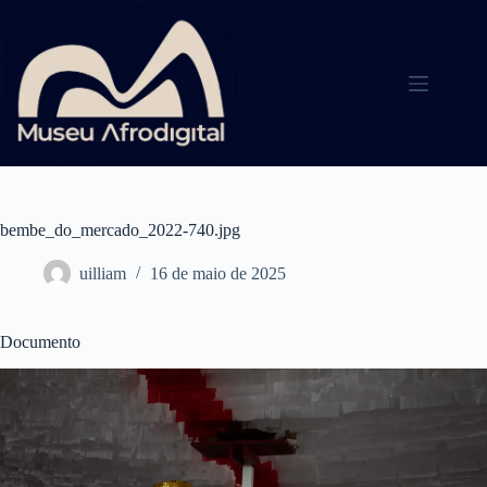
Pular
para
o
conteúdo
bembe_do_mercado_2022-740.jpg
uilliam
16 de maio de 2025
Documento