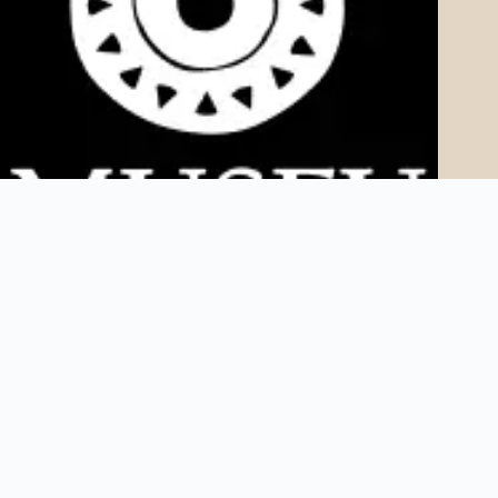
Copyright © 2025 Museu AfroDigital. Todos os direitos