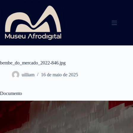
Pular
para
o
conteúdo
bembe_do_mercado_2022-846.jpg
uilliam
16 de maio de 2025
Documento