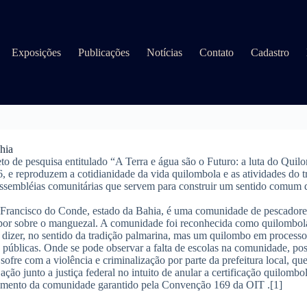
Exposições
Publicações
Notícias
Contato
Cadastro
hia
o de pesquisa entitulado “A Terra e água são o Futuro: a luta do Quil
6, e reproduzem a cotidianidade da vida quilombola e as atividades do 
 assembléias comunitárias que servem para construir um sentido comum d
Francisco do Conde, estado da Bahia, é uma comunidade de pescadores
r sobre o manguezal. A comunidade foi reconhecida como quilombola 
dizer, no sentido da tradição palmarina, mas um quilombo em processo 
 públicas. Onde se pode observar a falta de escolas na comunidade, po
re com a violência e criminalização por parte da prefeitura local, que 
o junto a justiça federal no intuito de anular a certificação quilombo
cimento da comunidade garantido pela Convenção 169 da OIT .[1]