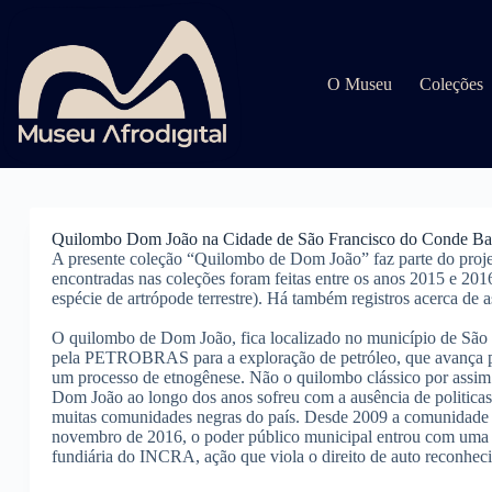
Pular
para
o
conteúdo
O Museu
Coleções
Quilombo Dom João na Cidade de São Francisco do Conde Ba
A presente coleção “Quilombo de Dom João” faz parte do projet
encontradas nas coleções foram feitas entre os anos 2015 e 201
espécie de artrópode terrestre). Há também registros acerca de
O quilombo de Dom João, fica localizado no município de São 
pela PETROBRAS para a exploração de petróleo, que avança po
um processo de etnogênese. Não o quilombo clássico por assim 
Dom João ao longo dos anos sofreu com a ausência de politicas
muitas comunidades negras do país. Desde 2009 a comunidade sof
novembro de 2016, o poder público municipal entrou com uma açã
fundiária do INCRA, ação que viola o direito de auto reconhe