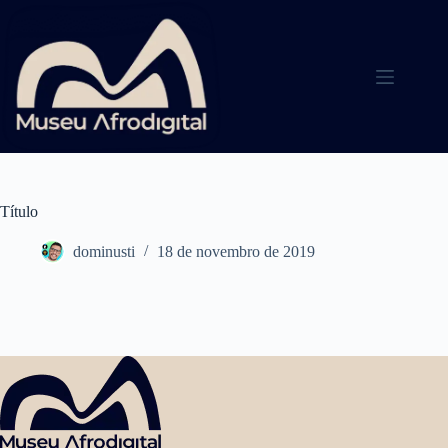
Pular
para
o
conteúdo
Título
dominusti
18 de novembro de 2019