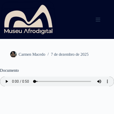
Pular
para
o
conteúdo
Carmen Macedo
7 de dezembro de 2025
Documento