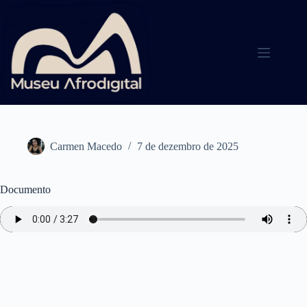
Pular
para
o
conteúdo
Carmen Macedo
7 de dezembro de 2025
Documento