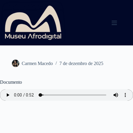
Pular
para
o
conteúdo
Carmen Macedo
7 de dezembro de 2025
Documento