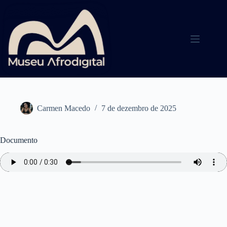
Pular
para
o
conteúdo
Carmen Macedo
7 de dezembro de 2025
Documento