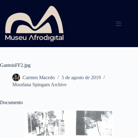
Pular
para
o
conteúdo
GantoisFF2.jpg
Carmen Macedo
5 de agosto de 2019
Moorlana Spingarn Archive
Documento